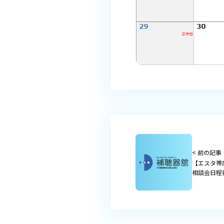
< 前の記事
【エスタ帯
相談会日程