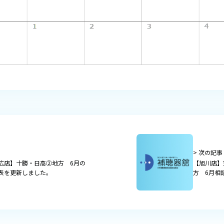
> 次の記事
広店】十勝・日高②地方 6月の
【旭川店】
表を更新しました。
方 6月相