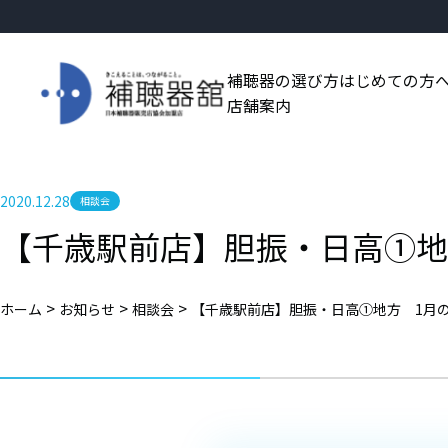
補聴器の選び方
はじめての方
店舗案内
2020.12.28
相談会
【千歳駅前店】胆振・日高①地
>
>
>
ホーム
お知らせ
相談会
【千歳駅前店】胆振・日高①地方 1月