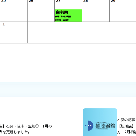
> 次の記事
店】石狩・後志・空知① 1月の
【旭川店】
表を更新しました。
方 2月相