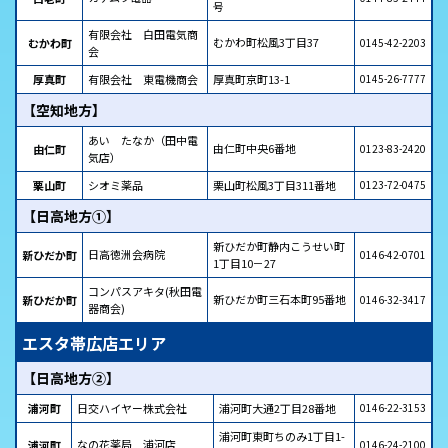
号
有限会社 白田電気商
むかわ町松風3丁目37
むかわ町
0145-42-2203
会
厚真町
有限会社 東電機商会
厚真町京町13-1
0145-26-7777
【空知地方】
あい たなか（田中電
由仁町中央6番地
由仁町
0123-83-2420
気店）
栗山町
シオミ薬品
栗山町松風3丁目311番地
0123-72-0475
【日高地方①】
新ひだか町静内こうせい町
日高徳洲会病院
新ひだか町
0146-42-0701
1丁目10－27
コンパスアキタ(秋田電
新ひだか町三石本町95番地
新ひだか町
0146-32-3417
器商会)
エスタ帯広店エリア
【日高地方②】
浦河町
日交ハイヤー株式会社
浦河町大通2丁目28番地
0146-22-3153
浦河町東町ちのみ1丁目1-
なの花薬局 浦河店
浦河町
0146-24-2100