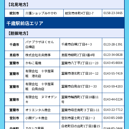
【北見地方】
紋別市
介護ショップみやかわ
紋別市本町4丁目2-7
0158-23-3465
千歳駅前店エリア
【胆振地方】
パナプラザほくせん
千歳市白樺2丁目4－3
千歳市
0123-28-1391
白樺店
恵庭市
株式会社北央商事
恵庭市緑町2丁目3番4号
0123-34-0828
室蘭市
かねこ電機
室蘭市八丁平2丁目11－23
0143-45-8004
有限会社 十字屋薬
室蘭市港北町1丁目10－12
室蘭市
0143-55-7419
粧 港北店
有限会社 十字屋薬
室蘭市白鳥台5丁目3－33
室蘭市
0143-59-4203
粧 白鳥台店
有限会社 ヌマオデン
室蘭市輪西町1丁目18番11
室蘭市
0143-44-0224
キ
号
室蘭市
オリエンタル商会
室蘭市母恋南町３丁目1-11
0143-22-7712
登別市
小関デンキ商会
登別市富士町1丁目2－2
0143-85-2669
白老町日の出町1丁目2番15
カケムラ電器
白老町
0144-85-2444