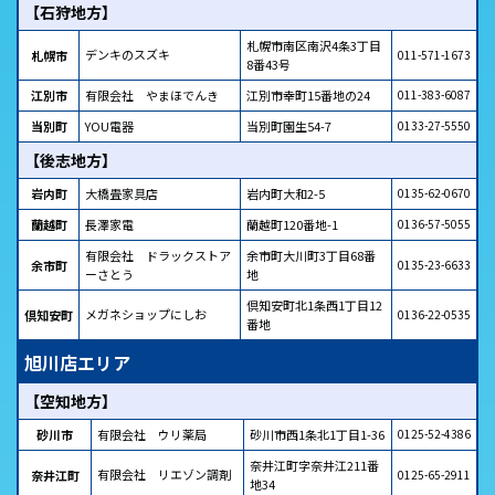
【石狩地方】
札幌市南区南沢4条3丁目
デンキのスズキ
札幌市
011-571-1673
8番43号
江別市
有限会社 やまほでんき
江別市幸町15番地の24
011-383-6087
当別町
YOU電器
当別町園生54-7
0133-27-5550
【後志地方】
岩内町
大橋畳家具店
岩内町大和2-5
0135-62-0670
蘭越町
長澤家電
蘭越町120番地-1
0136-57-5055
有限会社 ドラックストア
余市町大川町3丁目68番
余市町
0135-23-6633
ーさとう
地
倶知安町北1条西1丁目12
メガネショップにしお
倶知安町
0136-22-0535
番地
旭川店エリア
【空知地方】
砂川市
有限会社 ウリ薬局
砂川市西1条北1丁目1-36
0125-52-4386
奈井江町字奈井江211番
有限会社 リエゾン調剤
奈井江町
0125-65-2911
地34