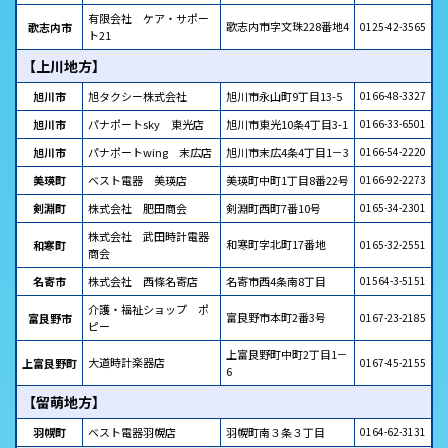
有限会社 ケア・サポー
歌志内市字文珠228番地4
歌志内市
0125-42-3565
ト21
【上川地方】
旭川市
旭タクシー株式会社
旭川市永山町9丁目13-5
0166-48-3327
旭川市
パナポートsky 東光店
旭川市東光10条4丁目3-1
0166-33-6501
旭川市
パナポートwing 末広店
旭川市末広4条4丁目1－3
0166-54-2220
美瑛町
ベスト電器 美瑛店
美瑛町中町1丁目8番22号
0166-92-2273
剣淵町
株式会社 肥田商会
剣淵町西町7番10号
0165-34-2301
株式会社 武田時計電器
和寒町字北町17番地
和寒町
0165-32-2551
商会
名寄市
株式会社 西條名寄店
名寄市西4条南8丁目
01564-3-5151
介護・福祉ショップ ポ
富良野市本町2番3号
富良野市
0167-23-2185
ピー
上富良野町中町2丁目1－
大道時計楽器店
上富良野町
0167-45-2155
6
【留萌地方】
羽幌町
ベスト電器羽幌店
羽幌町南３条３丁目
0164-62-3131