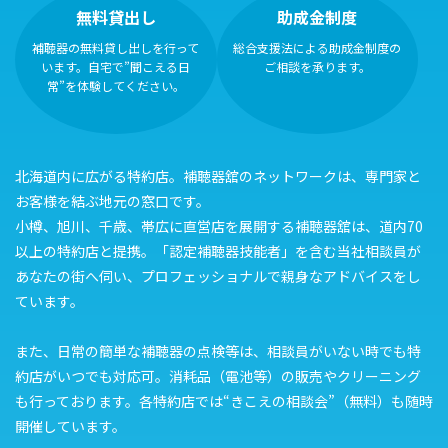
無料貸出し
助成金制度
補聴器の無料貸し出しを行って
総合支援法による助成金制度の
います。自宅で”聞こえる日
ご相談を承ります。
常”を体験してください。
北海道内に広がる特約店。補聴器舘のネットワークは、専門家と
お客様を結ぶ地元の窓口です。
小樽、旭川、千歳、帯広に直営店を展開する補聴器舘は、道内70
以上の特約店と提携。「認定補聴器技能者」を含む当社相談員が
あなたの街へ伺い、プロフェッショナルで親身なアドバイスをし
ています。
また、日常の簡単な補聴器の点検等は、相談員がいない時でも特
約店がいつでも対応可。消耗品（電池等）の販売やクリーニング
も行っております。各特約店では“きこえの相談会”（無料）も随時
開催しています。