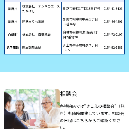
株式会社 デンキのエース
釧路市春採1丁目15番17号
釧路市
0154-41-5423
たかはし
釧路市阿寒町中央１丁目
阿寒まりも薬局
釧路市
0154-66-4501
３番16号
白糠郡白糠町東1条南1丁
株式会社 白糠薬局
白糠町
0154-72-2197
目2番地20
川上郡弟子屈町泉２丁目
摩周調剤薬局
弟子屈町
0154-82-8388
３-５
相談会
各特約店では“きこえの相談会”（無
料）も随時開催しています。
相談会
の日程はこちらからご確認くださ
い。