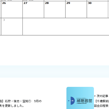
> 次の記事
店】石狩・後志・空知① 9月の
【千歳駅前
表を更新しました。
談会日程表