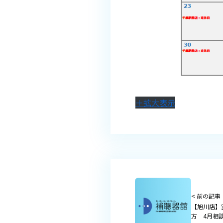
＋拡大表示
< 前の記事
【旭川店】
方 4月相