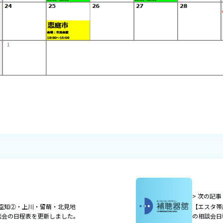
> 次の記事
空知②・上川・留萌・北見地
【エスタ帯
談会の日程表を更新しました。
の相談会日