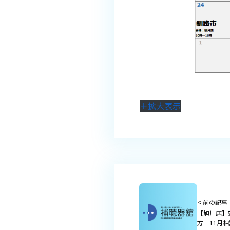
＋拡大表示
< 前の記事
【旭川店】
方 11月