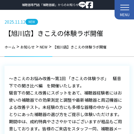
補聴器専門店「補聴器舘」からのお知らせ
MENU
2025.11.12
NEW
【旭川店】きこえの体験ラボ開催
>
>
>
ホーム
お知らせ
NEW
【旭川店】きこえの体験ラボ開催
～きこえのお悩み改善～第1回 「きこえの体験ラボ」 騒音
下での聞き比べ編 を開催いたします。
騒音下の聞こえ改善にスポットをあて、補聴器経験者にはお
使いの補聴器での効果測定と調整や最新補聴器と周辺機器に
よる改善テスト。未経験の方にも多様な器種の中から一人ひ
とりにあった補聴器の選び方をご提示し体験いただけます。
期間中は、成約特典やささやかではございますが粗品もご用
意しております。皆様のご来店をスタッフ一同、補聴器メー