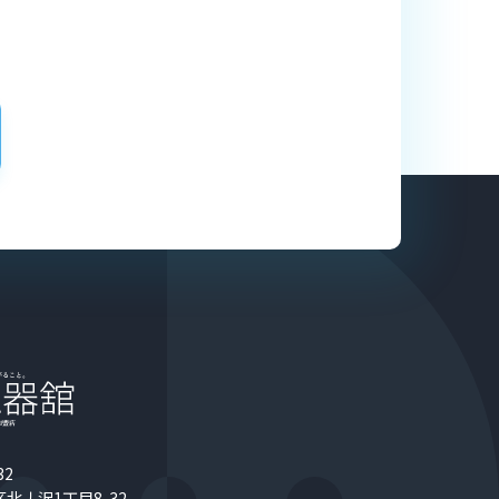
32
北丿沢1丁目8-32