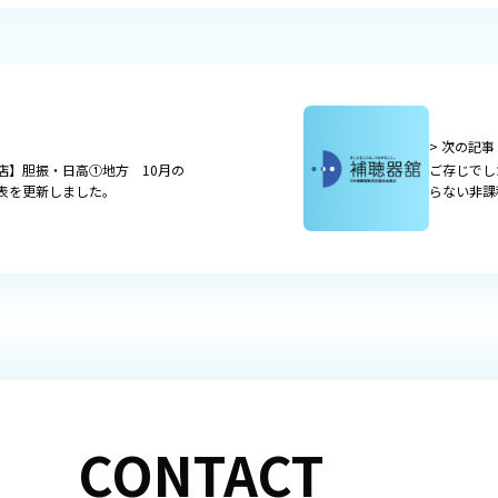
> 次の記事
店】胆振・日高①地方 10月の
ご存じでし
表を更新しました。
らない非課
CONTACT